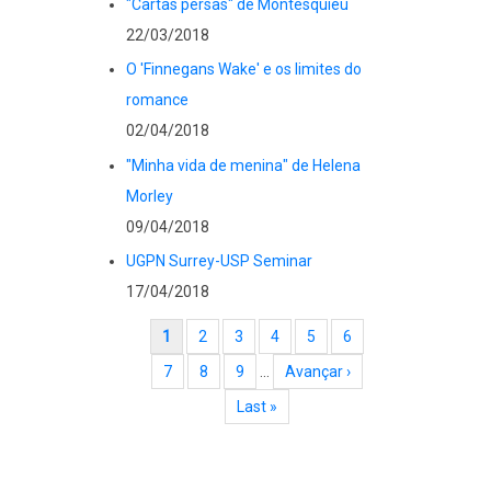
"Cartas persas" de Montesquieu
22/03/2018
O 'Finnegans Wake' e os limites do
romance
02/04/2018
"Minha vida de menina" de Helena
Morley
09/04/2018
UGPN Surrey-USP Seminar
17/04/2018
Paginação
Página atual
1
Page
2
Page
3
Page
4
Page
5
Page
6
Page
7
Page
8
Page
9
…
Próxima página
Avançar ›
Última página
Last »