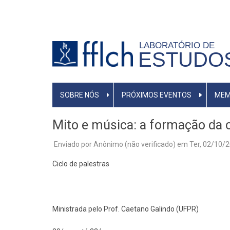
Pular
para
o
LABORATÓRIO DE
conteúdo
ESTUDO
principal
MAIN
SOBRE NÓS
PRÓXIMOS EVENTOS
MEM
NAVIGATION
Mito e música: a formação da 
Enviado por
Anônimo (não verificado)
em
Ter, 02/10/2
Ciclo de palestras
Ministrada pelo Prof. Caetano Galindo (UFPR)