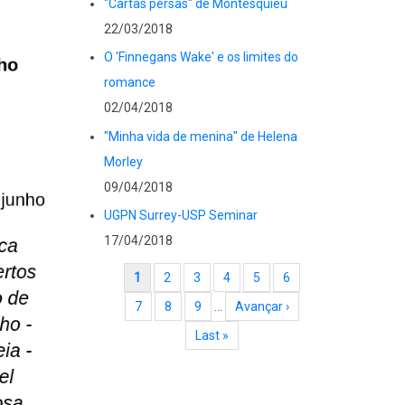
"Cartas persas" de Montesquieu
22/03/2018
O 'Finnegans Wake' e os limites do
romance
02/04/2018
"Minha vida de menina" de Helena
Morley
09/04/2018
UGPN Surrey-USP Seminar
17/04/2018
Paginação
Página atual
1
Page
2
Page
3
Page
4
Page
5
Page
6
Page
7
Page
8
Page
9
…
Próxima página
Avançar ›
Última página
Last »