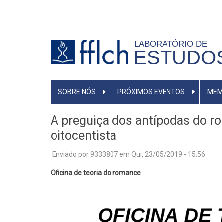
Pular
para
o
LABORATÓRIO DE
conteúdo
ESTUDO
principal
MAIN
SOBRE NÓS
PRÓXIMOS EVENTOS
MEM
NAVIGATION
A preguiça dos antípodas do ro
oitocentista
Enviado por
9333807
em
Qui, 23/05/2019 - 15:56
Oficina de teoria do romance